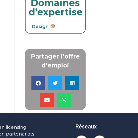
Domaines
d’expertise
Design
Partager l’offre
d’emploi
Réseaux
en licensing
en partenariats