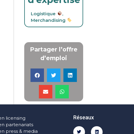
Logistique
,
Merchandising
Partager l’offre
d’emploi
Réseaux
en licensing
en partenariats
en press & media