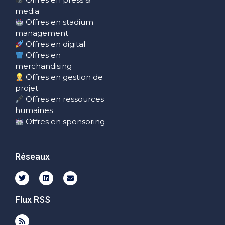
media
Offres en stadium
management
Offres en digital
Offres en
merchandising
Offres en gestion de
projet
Offres en ressources
humaines
Offres en sponsoring
Réseaux
Flux RSS