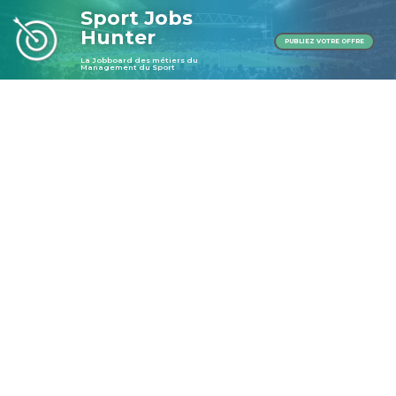
Sport Jobs
Hunter
PUBLIEZ VOTRE OFFRE
La Jobboard des métiers du
Management du Sport
Publier une offre
Publier une offre