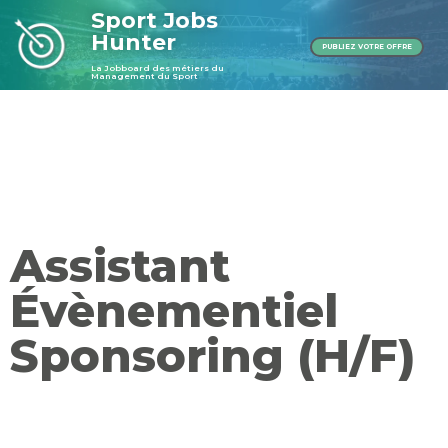
Sport Jobs
Hunter
PUBLIEZ VOTRE OFFRE
La Jobboard des métiers du
Management du Sport
Publier une offre
Publier une offre
Assistant
Évènementiel
Sponsoring (H/F)