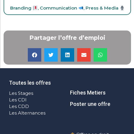
Branding
,
Communication
,
Press & Media
Partager l’offre d’emploi
Toutes les offres
Fiches Metiers
Les Stages
Les CDI
Poster une offre
Les CDD
Les Alternances