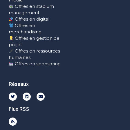
Offres en stadium
management
Offres en digital
Offres en
merchandising
Offres en gestion de
projet
Offres en ressources
humaines
Offres en sponsoring
Réseaux
Flux RSS