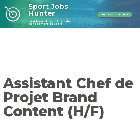
Sport Jobs
Hunter
PUBLIEZ VOTRE OFFRE
La Jobboard des métiers du
Management du Sport
Publier une offre
Publier une offre
Assistant Chef de
Projet Brand
Content (H/F)