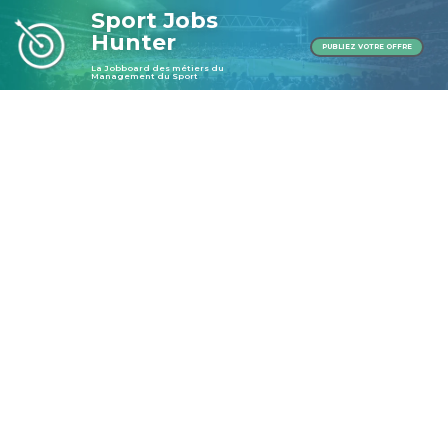
Sport Jobs
Hunter
PUBLIEZ VOTRE OFFRE
La Jobboard des métiers du
Management du Sport
Publier une offre
Publier une offre