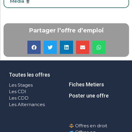
Media
Partager l’offre d’emploi
Toutes les offres
Fiches Metiers
Les Stages
Les CDI
Poster une offre
Les CDD
Les Alternances
Offres en droit