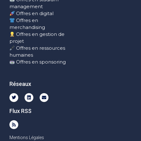
management
Offres en digital
Offres en
merchandising
Offres en gestion de
projet
Offres en ressources
humaines
Offres en sponsoring
Réseaux
Flux RSS
Mentions Légales