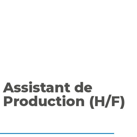
Assistant de
Production (H/F)