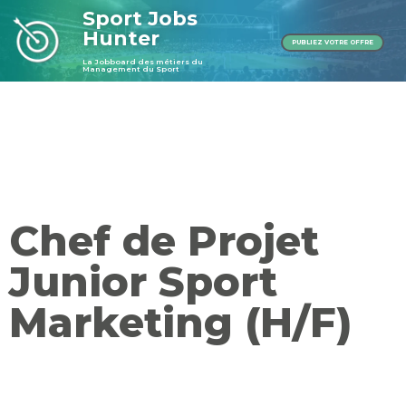
Sport Jobs
Hunter
PUBLIEZ VOTRE OFFRE
La Jobboard des métiers du
Management du Sport
Publier une offre
Publier une offre
Chef de Projet
Junior Sport
Marketing (H/F)