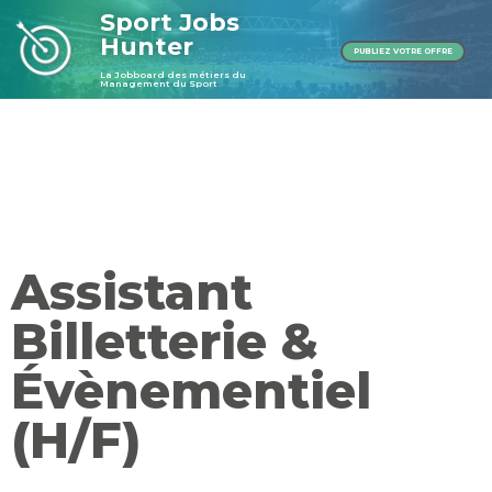
Sport Jobs
Hunter
PUBLIEZ VOTRE OFFRE
La Jobboard des métiers du
Management du Sport
Publier une offre
Publier une offre
Assistant
Billetterie &
Évènementiel
(H/F)