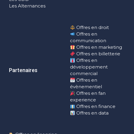
Les Alternances
Offres en droit
Offres en
communication
Offres en marketing
Offres en billetterie
Offres en
développement
Partenaires
commercial
Offres en
évènementiel
Offres en fan
experience
Offres en finance
Offres en data