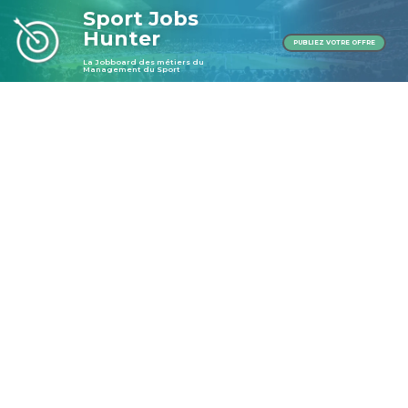
Sport Jobs
Hunter
PUBLIEZ VOTRE OFFRE
La Jobboard des métiers du
Management du Sport
Publier une offre
Publier une offre