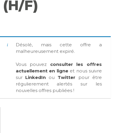
(H/F)
Désolé, mais cette offre a
malheureusement expiré.
Vous pouvez
consulter les offres
actuellement en ligne
et nous suivre
sur
LinkedIn
ou
Twitter
pour être
régulierement alertés sur les
nouvelles offres publiées !