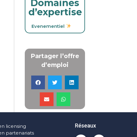
Domaines
d’expertise
Evenementiel
Partager l’offre
d’emploi
Réseaux
en licensing
en partenariats