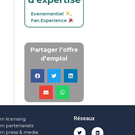
Evenementiel
,
Fan Experience
Partager l’offre
d’emploi
Réseaux
en licensing
en partenariats
en press & media