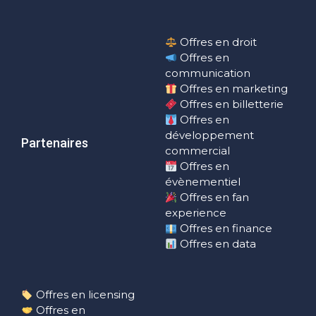
Offres en droit
Offres en
communication
Offres en marketing
Offres en billetterie
Offres en
développement
Partenaires
commercial
Offres en
évènementiel
Offres en fan
experience
Offres en finance
Offres en data
Offres en licensing
Offres en