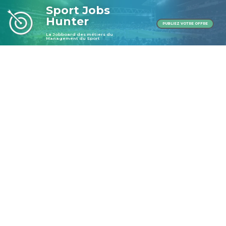
Sport Jobs
Hunter
PUBLIEZ VOTRE OFFRE
La Jobboard des métiers du
Management du Sport
Publier une offre
Publier une offre