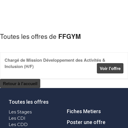
Toutes les offres de
FFGYM
Chargé de Mission Développement des Activités &
Inclusion (H/F)
Retour à l'accueil
Toutes les offres
Fiches Metiers
Les Stages
Les CDI
Poster une offre
Les CDD