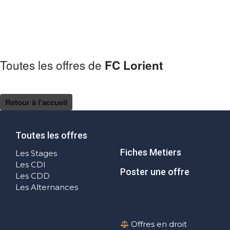
Toutes les offres de
FC Lorient
Retour à l'accueil
Toutes les offres
Fiches Metiers
Les Stages
Les CDI
Poster une offre
Les CDD
Les Alternances
Offres en droit