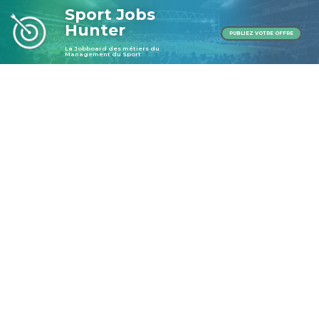
Sport Jobs
Hunter
PUBLIEZ VOTRE OFFRE
La Jobboard des métiers du
Management du Sport
Publier une offre
Publier une offre