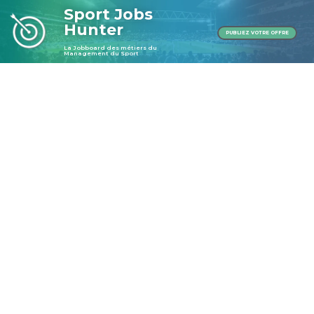
Sport Jobs
Hunter
PUBLIEZ VOTRE OFFRE
La Jobboard des métiers du
Management du Sport
Publier une offre
Publier une offre