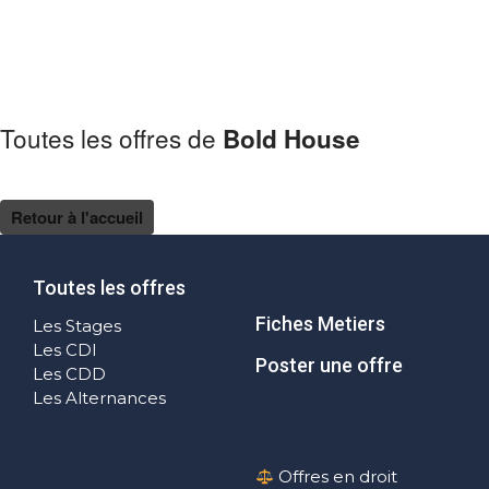
Toutes les offres de
Bold House
Retour à l'accueil
Toutes les offres
Fiches Metiers
Les Stages
Les CDI
Poster une offre
Les CDD
Les Alternances
Offres en droit