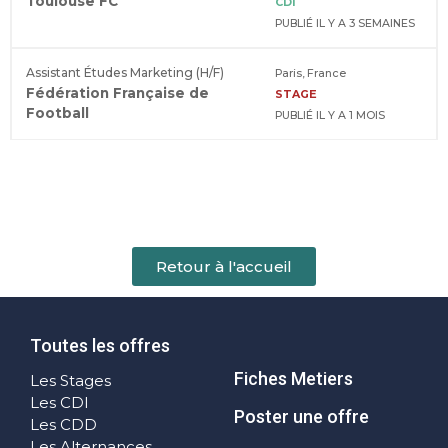
Toulouse FC
CDI
PUBLIÉ IL Y A 3 SEMAINES
Assistant Études Marketing (H/F)
Paris, France
Fédération Française de
STAGE
Football
PUBLIÉ IL Y A 1 MOIS
Retour à l'accueil
Toutes les offres
Fiches Metiers
Les Stages
Les CDI
Poster une offre
Les CDD
Les Alternances