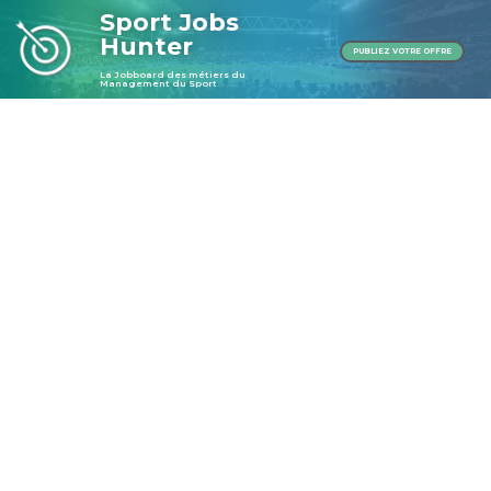
Sport Jobs
Hunter
PUBLIEZ VOTRE OFFRE
La Jobboard des métiers du
Management du Sport
Publier une offre
Publier une offre