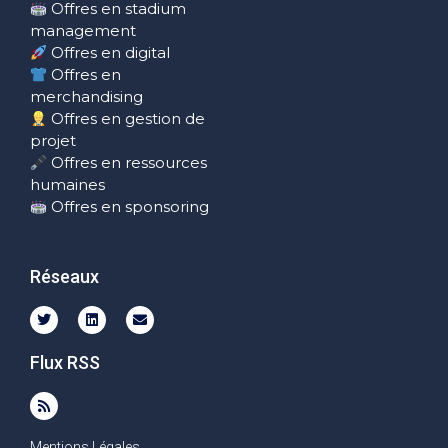
Offres en stadium
management
Offres en digital
Offres en
merchandising
Offres en gestion de
projet
Offres en ressources
humaines
Offres en sponsoring
Réseaux
Flux RSS
Mentions Légales